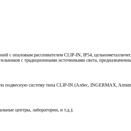
ий с опаловым рассеивателем CLIP-IN, IP54, цельнометалличе
льников с традиционными источниками света, предназначенными
ю подвесную систему типа CLIP-IN (Албес, INGERMAX, Armstron
льные центры, лаборатории, и т.д.);