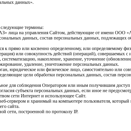
нальных данных».
я следующие термины:
З» лица на управления Сайтом, действующие от имени ООО «А
сональных данных, состав персональных данных, подлежащих об
ся к прямо или косвенно определенному, или определяемому фи
ерация) или совокупность действий (операций), совершаемых с 
, систематизацию, накопление, хранение, уточнение (обновление
локирование, удаление, уничтожение персональных данных.
рган, юридическое или физическое лицо, самостоятельно или со
еделяющие цели обработки персональных данных, состав персон
льное для соблюдения Оператором или иным получившим доступ
согласия субъекта персональных данных, если иное не предусмо
дством сети Интернет и использующее Сайт.
веб-сервером и хранимый на компьютере пользователя, который 
го сайта.
ной сети, построенной по протоколу IP.