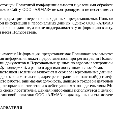
 настоящей Политикой конфиденциальности и условиями обработ
ько к Сайту. ООО «АЛМАЗ» не контролирует и не несет ответств
информации и персональных данных, предоставляемых Пользоват
ной информации и персональных данных. Однако ООО «АЛМАЗ» и
нальные данные, а также поддерживает эту информацию в актуа
 несет Пользователь.
нимается: Информация, предоставляемая Пользователем самосто
ая информация может предоставляться: при регистрации Пользо
ии документов и Персональных данные по адресам электронной
жбу поддержки); а равно и другими доступными способами.
 настоящей Политики включают в себя все Персональные данные 
адрес места жительства, адрес регистрации, контактный(е) телефон
сто работы, занимаемая должность, данные о трудовой деятельно
м, которые в соответствии в действующим законодательством Р
х своих посетителей. Данная информация используется с целью 
етинговой политики ООО «АЛМАЗ»», для научных и статистиче
ЬЗОВАТЕЛЯ