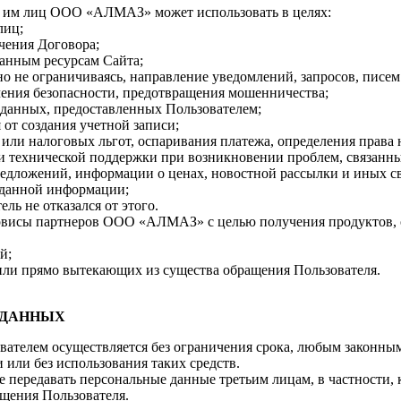
х им лиц ООО «АЛМАЗ» может использовать в целях:
лиц;
ючения Договора;
ванным ресурсам Сайта;
но не ограничиваясь, направление уведомлений, запросов, писем и
ечения безопасности, предотвращения мошенничества;
 данных, предоставленных Пользователем;
я от создания учетной записи;
 или налоговых льгот, оспаривания платежа, определения права
и технической поддержки при возникновении проблем, связанных
редложений, информации о ценах, новостной рассылки и иных
 данной информации;
ль не отказался от этого.
ервисы партнеров ООО «АЛМАЗ» с целью получения продуктов, о
й;
 или прямо вытекающих из существа обращения Пользователя.
 ДАННЫХ
вателем осуществляется без ограничения срока, любым законны
или без использования таких средств.
е передавать персональные данные третьим лицам, в частности,
ащения Пользователя.