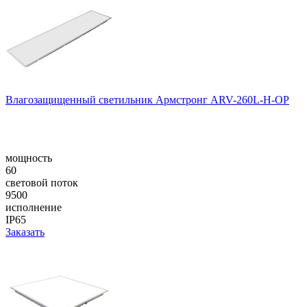
Влагозащищенный светильник Армстронг ARV-260L-H-OP
мощность
60
световой поток
9500
исполнение
IP65
Заказать