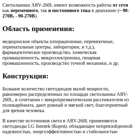
Светильники ARV-260L имеют возможность работы
от сети
как
переменного
, так
и постоянного тока
в диапазоне (
~ 90-
270В, - 90-270В
).
Область применения:
медицинские объекты (операционные, перевязочные,
перинатальные центры, лаборатории, и т.д.),
фармацевтическое производство, химическая
промышленность, микроэлектроника, пищевая
промышленность, производство точной механики, и др.
Конструкция:
Большое количество светодиодов малой мощности,
равномерно распределенных по площади светильника ARV-
260L, в сочетании с микропризматическим рассеивателем из
поликарбоната, дают ровный и мягкий свет, благоприятный
для зрения человека.
В качестве источников света в ARV-260L применяются
светодиоды LG Innotek (Корея), обладающие непревзойденной
надежностью, энергоэффективностью и стабильностью