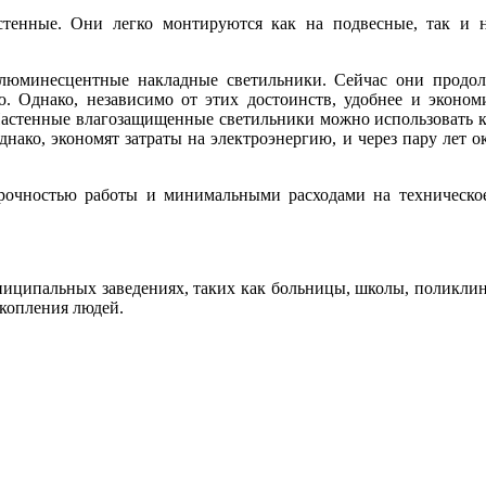
тенные. Они легко монтируются как на подвесные, так и 
люминесцентные накладные светильники. Сейчас они продо
ю. Однако, независимо от этих достоинств, удобнее и эконо
астенные влагозащищенные светильники можно использовать ка
нако, экономят затраты на электроэнергию, и через пару лет о
очностью работы и минимальными расходами на техническое 
ниципальных заведениях, таких как больницы, школы, поликлин
копления людей.